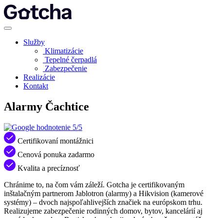
Služby
Klimatizácie
Tepelné čerpadlá
Zabezpečenie
Realizácie
Kontakt
Alarmy Čachtice
5/5
Certifikovaní montážnici
Cenová ponuka zadarmo
Kvalita a precíznosť
Chránime to, na čom vám záleží. Gotcha je certifikovaným
inštalačným partnerom Jablotron (alarmy) a Hikvision (kamerové
systémy) – dvoch najspoľahlivejších značiek na európskom trhu.
Realizujeme zabezpečenie rodinných domov, bytov, kancelárií aj