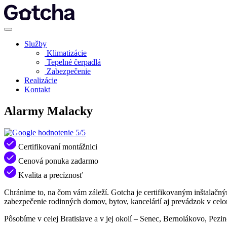
Služby
Klimatizácie
Tepelné čerpadlá
Zabezpečenie
Realizácie
Kontakt
Alarmy Malacky
5/5
Certifikovaní montážnici
Cenová ponuka zadarmo
Kvalita a precíznosť
Chránime to, na čom vám záleží. Gotcha je certifikovaným inštalačn
zabezpečenie rodinných domov, bytov, kancelárií aj prevádzok v celo
Pôsobíme v celej Bratislave a v jej okolí – Senec, Bernolákovo, Pez