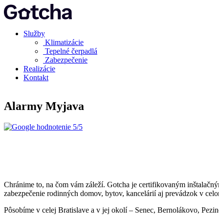
Služby
Klimatizácie
Tepelné čerpadlá
Zabezpečenie
Realizácie
Kontakt
Alarmy Myjava
5/5
Chránime to, na čom vám záleží. Gotcha je certifikovaným inštalačn
zabezpečenie rodinných domov, bytov, kancelárií aj prevádzok v celo
Pôsobíme v celej Bratislave a v jej okolí – Senec, Bernolákovo, Pez