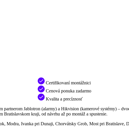
Certifikovaní montážnici
Cenová ponuka zadarmo
Kvalita a precíznosť
ým partnerom Jablotron (alarmy) a Hikvision (kamerové systémy) – dvo
m Bratislavskom kraji, od návrhu až po montáž a spustenie.
inok, Modra, Ivanka pri Dunaji, Chorvátsky Grob, Most pri Bratislave, 