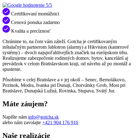
5/5
Certifikovaní montážnici
Cenová ponuka zadarmo
Kvalita a precíznosť
Chránime to, na čom vám záleží. Gotcha je certifikovaným
inštalačným partnerom Jablotron (alarmy) a Hikvision (kamerové
systémy) – dvoch najspoľahlivejších značiek na európskom trhu.
Realizujeme zabezpečenie rodinných domov, bytov, kancelárií aj
prevádzok v celom Bratislavskom kraji, od návrhu až po montáž a
spustenie.
Pôsobíme v celej Bratislave a v jej okolí – Senec, Bernolákovo,
Pezinok, Modra, Ivanka pri Dunaji, Chorvátsky Grob, Most pri
Bratislave, Dunajská Lužná, Rovinka, Stupava, Svätý Jur.
Máte záujem?
Napíšte nám
info@gotcha.sk
alebo nám zavolajte
+421 904 176 916
Naše realizácie