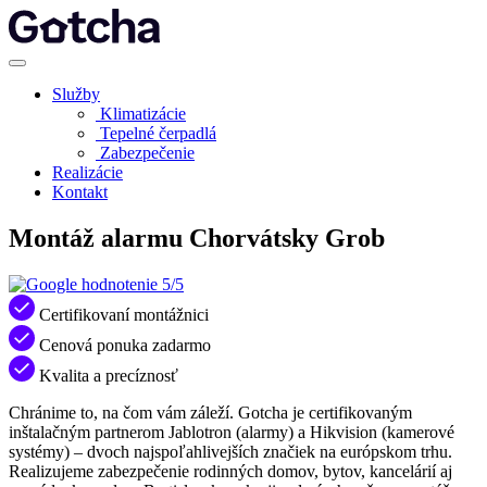
Služby
Klimatizácie
Tepelné čerpadlá
Zabezpečenie
Realizácie
Kontakt
Montáž alarmu Chorvátsky Grob
5/5
Certifikovaní montážnici
Cenová ponuka zadarmo
Kvalita a precíznosť
Chránime to, na čom vám záleží. Gotcha je certifikovaným
inštalačným partnerom Jablotron (alarmy) a Hikvision (kamerové
systémy) – dvoch najspoľahlivejších značiek na európskom trhu.
Realizujeme zabezpečenie rodinných domov, bytov, kancelárií aj