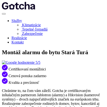
Služby
Klimatizácie
Tepelné čerpadlá
Zabezpečenie
Realizácie
Kontakt
Montáž alarmu do bytu Stará Turá
5/5
Certifikovaní montážnici
Cenová ponuka zadarmo
Kvalita a precíznosť
Chránime to, na čom vám záleží. Gotcha je certifikovaným
inštalačným partnerom Jablotron (alarmy) a Hikvision (kamerové
systémy) – dvoch najspoľahlivejších značiek na európskom trhu.
Realizujeme zabezpečenie rodinných domov, bytov, kancelárií aj