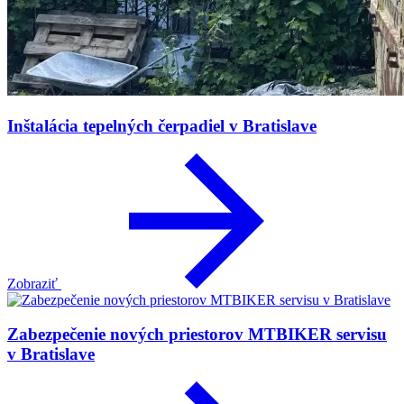
Inštalácia tepelných čerpadiel v Bratislave
Zobraziť
Zabezpečenie nových priestorov MTBIKER servisu
v Bratislave