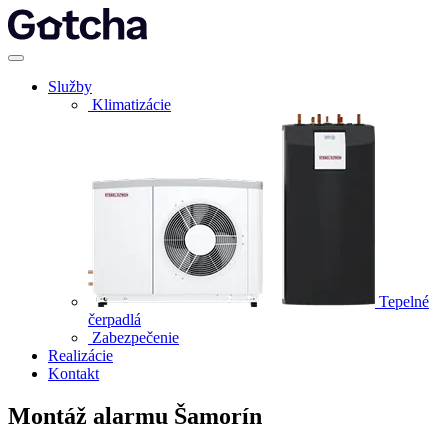
Služby
Klimatizácie
Tepelné
čerpadlá
Zabezpečenie
Realizácie
Kontakt
Montáž alarmu Šamorín