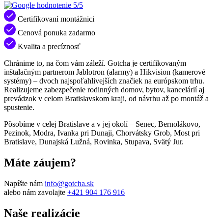
5/5
Certifikovaní montážnici
Cenová ponuka zadarmo
Kvalita a precíznosť
Chránime to, na čom vám záleží. Gotcha je certifikovaným
inštalačným partnerom Jablotron (alarmy) a Hikvision (kamerové
systémy) – dvoch najspoľahlivejších značiek na európskom trhu.
Realizujeme zabezpečenie rodinných domov, bytov, kancelárií aj
prevádzok v celom Bratislavskom kraji, od návrhu až po montáž a
spustenie.
Pôsobíme v celej Bratislave a v jej okolí – Senec, Bernolákovo,
Pezinok, Modra, Ivanka pri Dunaji, Chorvátsky Grob, Most pri
Bratislave, Dunajská Lužná, Rovinka, Stupava, Svätý Jur.
Máte záujem?
Napíšte nám
info@gotcha.sk
alebo nám zavolajte
+421 904 176 916
Naše realizácie